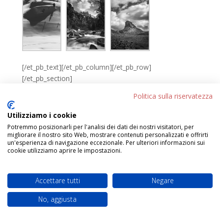
[/et_pb_text][/et_pb_column][/et_pb_row]
[/et_pb_section]
Politica sulla riservatezza
Utilizziamo i cookie
←
MARIAGRAZIA BERUFFI – Chinese Whispers
Potremmo posizionarli per l'analisi dei dati dei nostri visitatori, per
MASSIMO SOLETTI – Tschass
→
migliorare il nostro sito Web, mostrare contenuti personalizzati e offrirti
un'esperienza di navigazione eccezionale. Per ulteriori informazioni sui
cookie utilizziamo aprire le impostazioni.
Progettato da
Elegant Themes
| Sviluppato da
Accettare tutti
Negare
WordPress
No, aggiusta