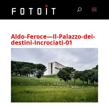
Aldo-Feroce—Il-Palazzo-dei-
destini-Incrociati-01