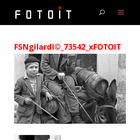
FSNgilardi©_73542_xFOTOIT