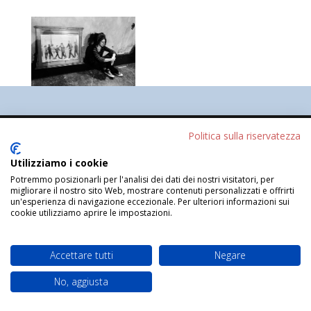
Progettato da
Elegant Themes
| Sviluppato da
Politica sulla riservatezza
WordPress
Utilizziamo i cookie
Potremmo posizionarli per l'analisi dei dati dei nostri visitatori, per
migliorare il nostro sito Web, mostrare contenuti personalizzati e offrirti
un'esperienza di navigazione eccezionale. Per ulteriori informazioni sui
cookie utilizziamo aprire le impostazioni.
Accettare tutti
Negare
No, aggiusta