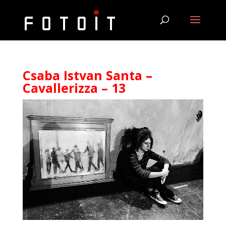
Csaba Istvan Santa –
Cavallerizza – 13