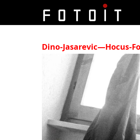
Dino-Jasarevic—Hocus-Fo