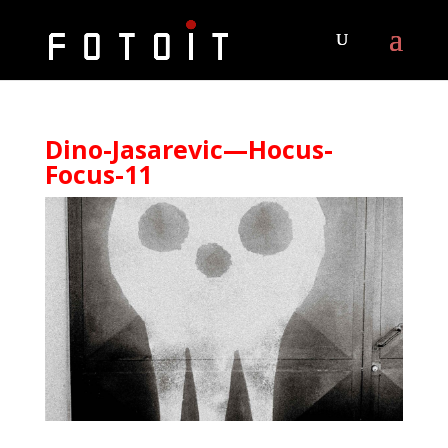
Dino-Jasarevic—Hocus-
Focus-11