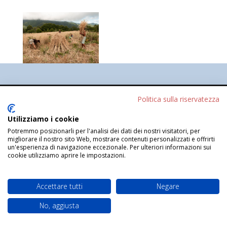
Progettato da
Elegant Themes
| Sviluppato da
Politica sulla riservatezza
WordPress
Utilizziamo i cookie
Potremmo posizionarli per l'analisi dei dati dei nostri visitatori, per
migliorare il nostro sito Web, mostrare contenuti personalizzati e offrirti
un'esperienza di navigazione eccezionale. Per ulteriori informazioni sui
cookie utilizziamo aprire le impostazioni.
Accettare tutti
Negare
No, aggiusta