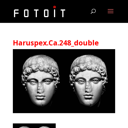
Haruspex.Ca.248_double