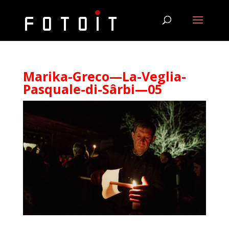
Marika-Greco—La-Veglia-
Pasquale-di-Sârbi—05