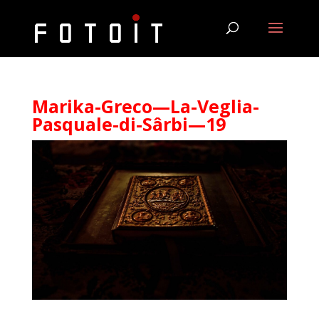
Marika-Greco—La-Veglia-
Pasquale-di-Sârbi—19