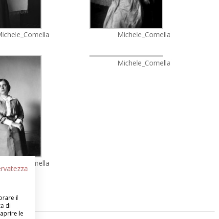
ichele_Comella
Michele_Comella
Michele_Comella
ichele_Comella
servatezza
section]
orare il
a di
aprire le