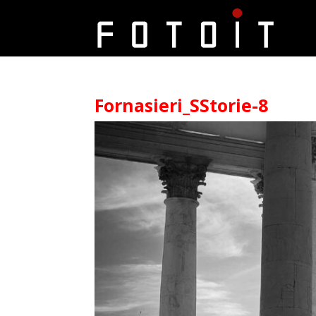
Fornasieri_SStorie-8