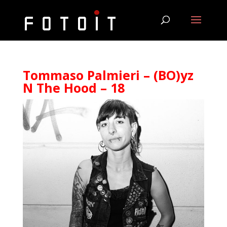
Tommaso Palmieri – (BO)yz
N The Hood – 18