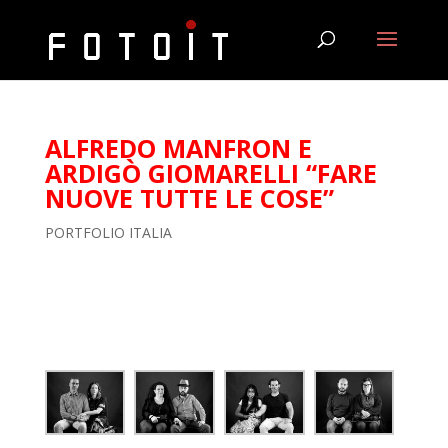
ALFREDO MANFRON E
ARDIGÒ GIOMARELLI “FARE
NUOVE TUTTE LE COSE”
PORTFOLIO ITALIA