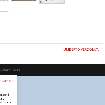
UMBERTO VERDOLIVA
→
da
WordPress
servatezza
orare il
a di
aprire le