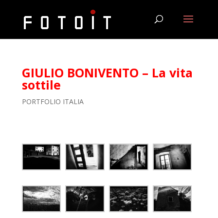
GIULIO BONIVENTO – La vita
sottile
PORTFOLIO ITALIA