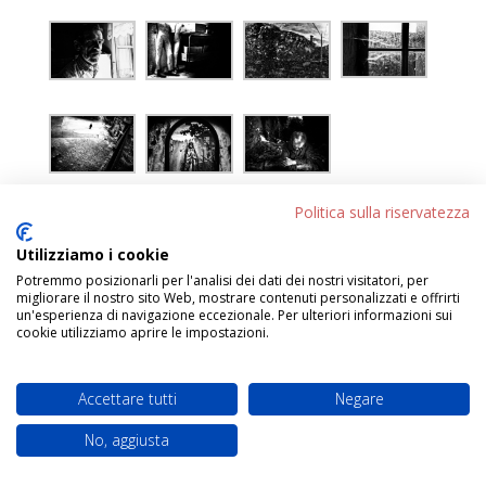
Politica sulla riservatezza
Utilizziamo i cookie
←
VINICIO DRAPPO
Potremmo posizionarli per l'analisi dei dati dei nostri visitatori, per
GIULIANO REGGIANI – Riportando tutto a casa
→
migliorare il nostro sito Web, mostrare contenuti personalizzati e offrirti
un'esperienza di navigazione eccezionale. Per ulteriori informazioni sui
cookie utilizziamo aprire le impostazioni.
Progettato da
Elegant Themes
| Sviluppato da
Accettare tutti
Negare
WordPress
No, aggiusta