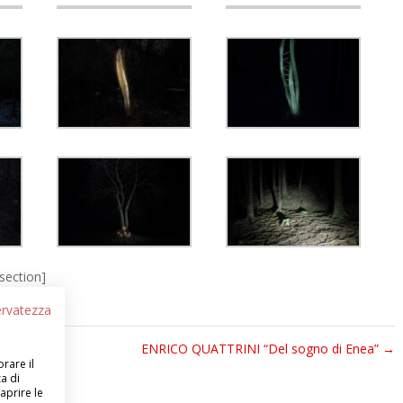
section]
servatezza
ENRICO QUATTRINI “Del sogno di Enea”
→
orare il
a di
aprire le